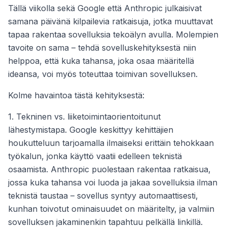
Tällä viikolla sekä Google että Anthropic julkaisivat
samana päivänä kilpailevia ratkaisuja, jotka muuttavat
tapaa rakentaa sovelluksia tekoälyn avulla. Molempien
tavoite on sama – tehdä sovelluskehityksestä niin
helppoa, että kuka tahansa, joka osaa määritellä
ideansa, voi myös toteuttaa toimivan sovelluksen.
Kolme havaintoa tästä kehityksestä:
1. Tekninen vs. liiketoimintaorientoitunut
lähestymistapa. Google keskittyy kehittäjien
houkutteluun tarjoamalla ilmaiseksi erittäin tehokkaan
työkalun, jonka käyttö vaatii edelleen teknistä
osaamista. Anthropic puolestaan rakentaa ratkaisua,
jossa kuka tahansa voi luoda ja jakaa sovelluksia ilman
teknistä taustaa – sovellus syntyy automaattisesti,
kunhan toivotut ominaisuudet on määritelty, ja valmiin
sovelluksen jakaminenkin tapahtuu pelkällä linkillä.