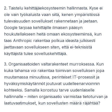
2. Taistelu kehittäjäekosysteemin hallinnasta. Kyse ei
ole vain työkaluista vaan siitä, kenen ympäristössä
tulevaisuuden sovellukset rakennetaan ja jaetaan.
Google tarjoaa kehittäjille ilmaisen pääsyn
houkutellakseen heitä omaan ekosysteemiinsä, kun
taas Anthropic rakentaa polkua ideasta julkisesti
jaettavaan sovellukseen siten, että ei-teknisistä
käyttäjistä tulee sovelluskehittäjiä.
3. Organisaatioiden valtarakenteet murroksessa. Kun
kuka tahansa voi rakentaa toimivan sovelluksen jopa
muutamassa minuutissa, perinteiset IT-prosessit ja
hyväksymiskäytännöt joutuvat uudelleenarvioinnin
kohteeksi. Samalla korostuu tarve uudenlaiselle
hallinnalle – miten organisaatio varmistaa tietoturvan ja
laatuvaatimukset, kun sovellusten määrä räjähtää?