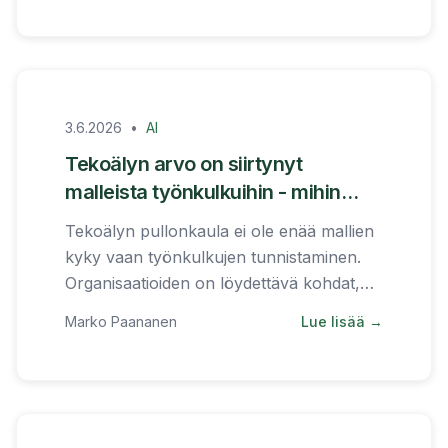
3.6.2026
•
AI
Tekoälyn arvo on siirtynyt
malleista työnkulkuihin - mihin
organisaatioiden kannattaa
Tekoälyn pullonkaula ei ole enää mallien
keskittyä
kyky vaan työnkulkujen tunnistaminen.
Organisaatioiden on löydettävä kohdat,
joissa toistuvat päätökset hidastavat
Marko Paananen
Lue lisää →
liiketoimintaa.