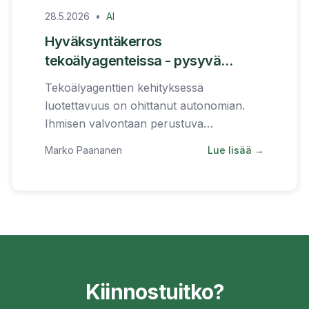
28.5.2026
•
AI
Hyväksyntäkerros
tekoälyagenteissa - pysyvä
arkkitehtuuri
Tekoälyagenttien kehityksessä
luotettavuus on ohittanut autonomian.
Ihmisen valvontaan perustuva
hyväksyntäkerros ei ole väliaikainen
Marko Paananen
Lue lisää →
ratkaisu vaan pysyvä arkkitehtuuri.
Kiinnostuitko?