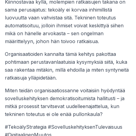
Kiinnostavaa kyllä, molempien ratkaisujen takana on
sama perusajatus: tekoäly ei korvaa inhimillistä
luovuutta vaan vahvistaa sitä. Tekninen toteutus
automatisoituu, jolloin ihmiset voivat keskittyä siihen
mikä on hänelle arvokasta – sen ongelman
määrittelyyn, johon hän toivoo ratkaisua.
Organisaatioiden kannalta tämä kehitys pakottaa
pohtimaan perustavanlaatuisia kysymyksiä siitä, kuka
saa rakentaa mitäkin, millä ehdoilla ja miten syntyneitä
ratkaisuja ylläpidetään.
Miten teidän organisaatiossanne voitaisiin hyödyntää
sovelluskehityksen demokratisoitumista hallitusti – ja
mitkä prosessit tarvitsevat uudelleenajattelua, kun
tekninen toteutus ei ole enää pullonkaula?
#TekoälyStrategia #SovelluskehityksenTulevaisuus
#DigitaalinenMuutos