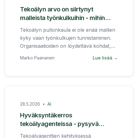
Tekoälyn arvo on siirtynyt
malleista työnkulkuihin - mihin
organisaatioiden kannattaa
Tekoälyn pullonkaula ei ole enää mallien
keskittyä
kyky vaan työnkulkujen tunnistaminen.
Organisaatioiden on löydettävä kohdat,
joissa toistuvat päätökset hidastavat
Marko Paananen
Lue lisää →
liiketoimintaa.
28.5.2026
•
AI
Hyväksyntäkerros
tekoälyagenteissa - pysyvä
arkkitehtuuri
Tekoälyagenttien kehityksessä