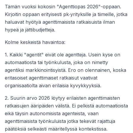
Tämän vuoksi kokosin "Agenttiopas 2026"-oppaan.
Kirjoitin oppaan erityisesti pk‑yrityksille ja tiimeille, jotka
haluavat hyötyä agenttimaisista ratkaisuista ilman
hypeä ja jättibudjetteja.
Kolme keskeistä havaintoa:
1. Kaikki "agentit" eivät ole agentteja. Usein kyse on
automaatiosta tai työnkulusta, joka on nimetty
agentiksi markkinointisyistä. Ero on olennainen, koska
eritasoiset agenttimaiset ratkaisut vaativat
organisaatiolta aivan erilaisia kyvykkyyksiä.
2. Suurin arvo 2026 löytyy erilaisten agenttimaisten
ratkaisujen ääripäiden välistä. Ei pelkistä automaatioista
eikä täysin autonomisista agenteista, vaan
agenttimaisista työnkuluista jotka tekevät rajattuja
päätöksiä selkeästi määritellyssä kontekstissa.