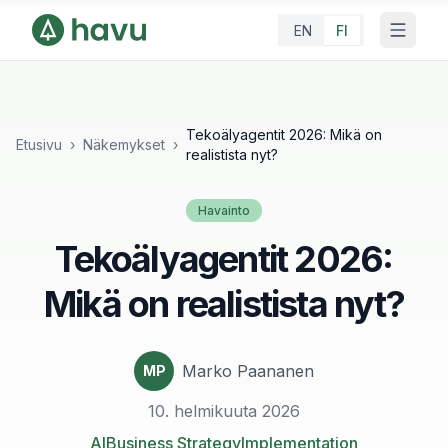
EN
FI
Tekoälyagentit 2026: Mikä on
Etusivu
›
Näkemykset
›
realistista nyt?
Havainto
Tekoälyagentit 2026:
Mikä on realistista nyt?
Marko Paananen
MP
10. helmikuuta 2026
AI
Business Strategy
Implementation