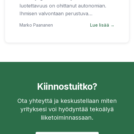
luotettavuus on ohittanut autonomian.
Ihmisen valvontaan perustuva
hyväksyntäkerros ei ole väliaikainen
Marko Paananen
Lue lisää →
ratkaisu vaan pysyvä arkkitehtuuri.
Kiinnostuitko?
Ota yhteyttä ja keskustellaan miten
yrityksesi voi hyödyntää tekoälyä
liiketoiminnassaan.