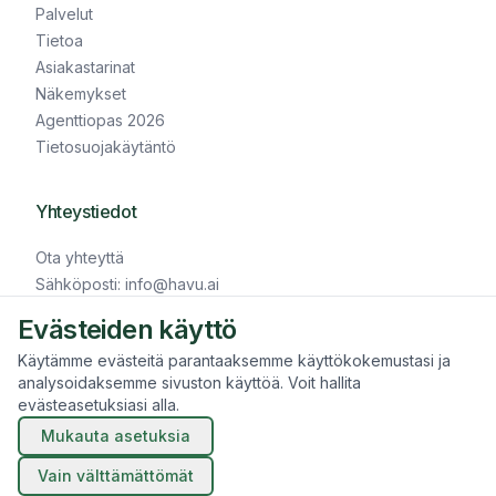
Palvelut
Tietoa
Asiakastarinat
Näkemykset
Agenttiopas 2026
Tietosuojakäytäntö
Yhteystiedot
Ota yhteyttä
Sähköposti: info@havu.ai
Puhelin: +358 40 839 7464
Evästeiden käyttö
LinkedIn
Käytämme evästeitä parantaaksemme käyttökokemustasi ja
analysoidaksemme sivuston käyttöä. Voit hallita
evästeasetuksiasi alla.
© HAVU.AI 2026
Mukauta asetuksia
Evästeasetukset
Sisällön tuottamisessa ja käännöksissä on hyödynnetty
Vain välttämättömät
tekoälyä. Teksti on tarkistettu ennen julkaisua.