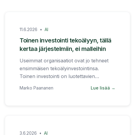
11.6.2026
•
AI
Toinen investointi tekoälyyn, tällä
kertaa järjestelmiin, ei malleihin
Useimmat organisaatiot ovat jo tehneet
ensimmäisen tekoälyinvestointinsa.
Toinen investointi on luotettavien
järjestelmien rakentaminen mallien
Marko Paananen
Lue lisää →
ympärille.
3.6.2026
•
AI